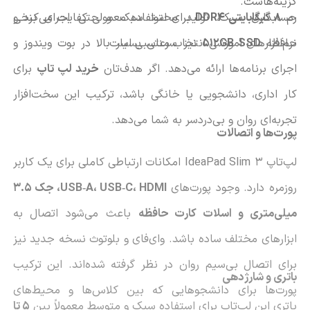
گزینه‌هاست.
رم
8 گیگابایتی DDR4
حسابداری سبک، تولید محتوا سبک و حتی اجرای برخی
برای استفاده معمولی کفایت می‌کند و
حافظه
512GB SSD
نرم‌افزارهای آموزشی انتخاب مناسبی است.
نیز سرعتی بسیار بالا در بوت ویندوز و
اجرای برنامه‌ها ارائه می‌دهد. اگر هدف‌تان
خرید لپ تاپ
برای
کار اداری، دانشجویی یا خانگی باشد، ترکیب این سخت‌افزار
تجربه‌ای روان و بی‌دردسر به شما می‌دهد.
پورت‌ها و اتصالات
لپ‌تاپ IdeaPad Slim 3 امکانات ارتباطی کاملی برای یک کاربر
روزمره دارد. وجود پورت‌های
USB‑A، USB‑C، HDMI، جک 3.5
میلی‌متری و اسلات کارت حافظه
باعث می‌شود اتصال به
ابزارهای مختلف ساده باشد. وای‌فای و بلوتوث نسخه جدید نیز
برای اتصال بی‌سیم روان در نظر گرفته شده‌اند. این ترکیب
باتری و شارژدهی
پورت‌ها برای دانشجوهایی که بین کلاس‌ها و محیط‌های
باتری این لپ‌تاپ برای استفاده سبک و متوسط معمولاً بین
5 تا