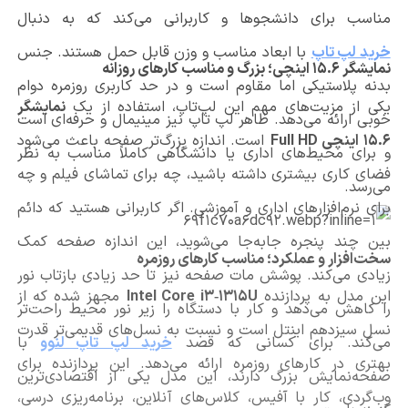
مناسب برای دانشجوها و کاربرانی می‌کند که به دنبال
خرید لپ تاپ
با ابعاد مناسب و وزن قابل حمل هستند. جنس
نمایشگر 15.6 اینچی؛ بزرگ و مناسب کارهای روزانه
بدنه پلاستیکی اما مقاوم است و در حد کاربری روزمره دوام
یکی از مزیت‌های مهم این لپ‌تاپ، استفاده از یک
نمایشگر
خوبی ارائه می‌دهد. ظاهر لپ تاپ نیز مینیمال و حرفه‌ای است
15.6 اینچی Full HD
است. اندازه بزرگ‌تر صفحه باعث می‌شود
و برای محیط‌های اداری یا دانشگاهی کاملاً مناسب به نظر
فضای کاری بیشتری داشته باشید، چه برای تماشای فیلم و چه
می‌رسد.
برای نرم‌افزارهای اداری و آموزشی. اگر کاربرانی هستید که دائم
بین چند پنجره جابه‌جا می‌شوید، این اندازه صفحه کمک
سخت‌افزار و عملکرد؛ مناسب کارهای روزمره
زیادی می‌کند. پوشش مات صفحه نیز تا حد زیادی بازتاب نور
این مدل به پردازنده
Intel Core i3‑1315U
مجهز شده که از
را کاهش می‌دهد و کار با دستگاه را زیر نور محیط راحت‌تر
نسل سیزدهم اینتل است و نسبت به نسل‌های قدیمی‌تر قدرت
می‌کند. برای کسانی که قصد
خرید لپ تاپ لنوو
با
بهتری در کارهای روزمره ارائه می‌دهد. این پردازنده برای
صفحه‌نمایش بزرگ دارند، این مدل یکی از اقتصادی‌ترین
وب‌گردی، کار با آفیس، کلاس‌های آنلاین، برنامه‌ریزی درسی،