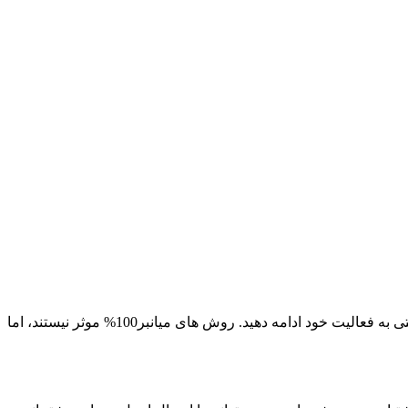
چندین راه حل وجود دارد که می توانید یپورت توسط اینستاگرام را رفع نمایید. در نتیجه قبل از زمان معین برای رفع ریپورت می توانید به راحتی به فعالیت خود ادامه دهید. روش های میانبر100% موثر نیستند، اما