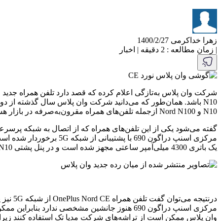
زهرا خداکرمی
1400/2/27
|
زمان مطالعه : 2 دقیقه
|
اخبار
N10 و Nord N100 ازجمله تلفن‌های همراه مقرون‌به‌صرفه در بازار هستند بنابراین انتظار می‌رود وان پلاس امسال از تلفن‌های پرچمدار خود رونمایی کند.
یک باتری 4300 میلی‌آمپر ساعتی مجهز شده است و در پنل پشتی Nord N10 چهار دوربین وجود دارد که دوربین اصلی آن رزولوشنی برابر 64 مگا پیکسل دارد.
درنتیج
وان پلاس ممکن است از تراشه‌های شرکت مدیا تک استفاده کنند زیرا این کمپانی در Nord 2 نیز از تراشه‌های همین 