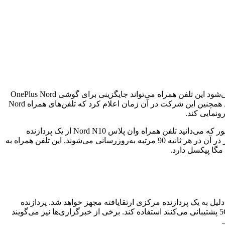
شرکت وان پلاس به‌تازگی اعلام کرده که قصد دارد تلفن همراه جدید خود را به نام OnePlus Nord CE برای عرضه به بازار آماده کند. گفته می‌شود این تلفن همراه می‌تواند جایگزینی برای گوشی OnePlus Nord
N10 باشد. همان‌طور که می‌دانید شرکت وان پلاس سال گذشته از دو تلفن همراه جدید خود که در سری جدید Nord قرار داشتند رونمایی کرد همچنین این شرکت در آن زمان اعلام کرد که تلفن‌های همراه Nord
گفته می‌شود یکی از این تلفن‌های همراه که از اتصال به شبکه پرسرعت 5G پشتیبانی می‌کند، Max Jambor Nord CE نامیده می‌شود. همان‌طور که می‌دانید تلفن همراه وان پلاس Nord N10 از یک پردازنده
مرکزی اسنپ دراگون 690 با پشتیبانی از شبکه 5G برخوردار شده است. همچنین این تلفن همراه دارای نمایشگر از نوع LCD است که تصاویر در آن در هر ثانیه 90 مرتبه به‌روزرسانی می‌شوند. این تلفن همراه به
های نسل قبلی باشد به همین دلیل به یک پردازنده مرکزی ارتقایافته مجهز خواهد شد. پردازنده
مرکزی اسنپ دراگون 690 هنوز جانشین مشخصی ندارد بنابراین ممکن است وان پلاس از پردازنده‌های میان رده دیگر کوالکام که از شبکه 5G پشتیبانی می‌کنند استفاده کند. برخی از خبرگزاری‌ها نیز می‌گویند