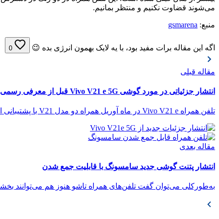
می‌شوند قضاوت نکنیم و منتظر بمانیم.
منبع:
gsmarena
اگه این مقاله برات مفید بود، با یه لایک بهمون انرژی بده 😉
0
مقاله قبلی
انتشار جزئیاتی در مورد گوشی Vivo V21 e 5G قبل از معرفی رسمی
تلفن همراه Vivo V21 e در ماه آوریل همراه دو مدل V21 با پشتیبانی از شبکه‌های 4G و 5G رونمایی...
مقاله بعدی
انتشار پتنت گوشی جدید سامسونگ با قابلیت جمع شدن
به‌طورکلی می‌توان گفت تلفن‌های همراه تاشو هنوز هم می‌توانند بخ