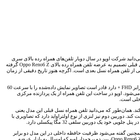
صات تلفن همراه جدید اوپو Oppo Reno6 Z منتشر کردند. همان‌طور که می‌دانید شرکت اوپو در سال دوبار تلفن‌های همراه رده بالای سری
Reno را برای عرضه به بازار آماده می‌کند. اما در سال جاری این شرکت سرعت‌عمل بیشتری داشته و تنها با گذشت چند ماه از رونمایی مدل قبلی تصمیم به عرضه تلفن همراه رده بالای Oppo Reno6 Z گرفته
لا در حال آماده‌سازی خود برای رونمایی از تلفن همراه نسل بعدی است. اگرچه هنوز تاریخ دقیقی از زمان
تلفن همراه Oppo Reno6 Z دارای یک نمایشگر لمسی از نوع AMOLED است که اندازه‌ای برابر 6.43 اینچ است. این نمایشگر که رزولوشنی برابر FHD + دارد قادر است تصاویر نمایش داده‌شده را با سرعت 60
نرخ تازه‌سازی تصاویر در آن برابر 60 هرتز است. این نمایشگر توسط یک شیشه محافظ گوریلاگلس 5 محافظت می‌شود. اوپو در ساخت این تلفن همراه از یک پردازنده مرکزی
باتری با ظرفیت 4310 میلی‌آمپر ساعت مجهز کرده که از شارژ سریع 30 واتی پشتیبانی می‌کند. همان‌طور که می‌دانید تلفن همراه نسل قبلی این مدل یعنی
دوربین با رزولوشن‌های مختلف است. دوربین اصلی آن می‌تواند تصاویری با رزولوشن 64 مگا پیکسل ثبت کند. دوربین دوم نیز لنزی از نوع اولتراواید دارد که تصاویری با
مجهز خواهد شد. همچنین گفته می‌شود ظرفیت حافظه داخلی در این مدل دو برابر
بیشتر از مدل قبلی شده است. این تلفن همراه در دو رنگ در دسترس کاربران قرار خواهد گرفت. بهتر است تا زمان رونمایی از تلفن همراه Oppo Reno6 Z، بین دو پرچمدار اوپو که امسال به بازار عرضه