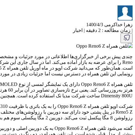
زهرا خداکرمی
1400/4/3
|
زمان مطالعه : 2 دقیقه
|
اخبار
رونمایی این تلفن همراه در دسترس نیست اما جزئیات زیادی در مور
Dimensity 800U ساخت شرکت مدیا تک استفاده کرده است. همچنین این تلفن همراه دارای 8 گیگابایت حافظه رم و 256 گیگابایت حافظه داخلی است.
رزولوشن 8 مگا پیکسل ثبت می‌کند. دوربین 2 مگا پیکسلی سوم هم به یک لنز ماکرو مجهز شده است. علاوه بر این دوربین‌ها این تلفن همراه در پنل جلویی خود یک دوربین سلفی 32 مگا پیکسلی دارد.
گفته می‌شود تلفن همراه o Reno6 Z