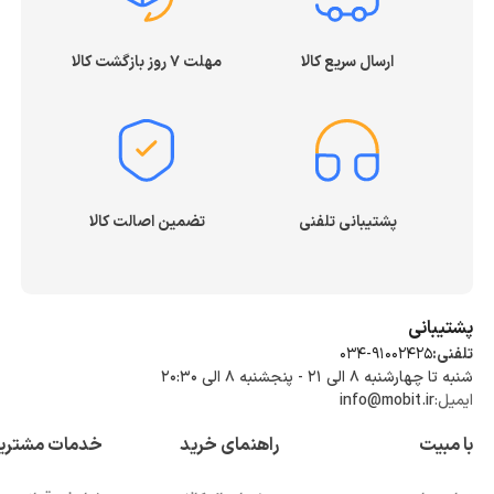
ارسال سریع کالا
مهلت ۷ روز بازگشت کالا
پشتیبانی تلفنی
تضمین اصالت کالا
پشتیبانی
تلفنی:
034-91002425
شنبه تا چهارشنبه ۸ الی ۲۱ - پنجشنبه 8 الی ۲۰:۳۰
ایمیل:
info@mobit.ir
با مبیت
راهنمای خرید
خدمات مشتری