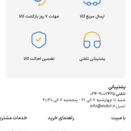
ارسال سریع کالا
مهلت ۷ روز بازگشت کالا
پشتیبانی تلفنی
تضمین اصالت کالا
پشتیبانی
تلفنی:
034-91002425
شنبه تا چهارشنبه ۸ الی ۲۱ - پنجشنبه 8 الی ۲۰:۳۰
ایمیل:
info@mobit.ir
با مبیت
راهنمای خرید
خدمات مشتری