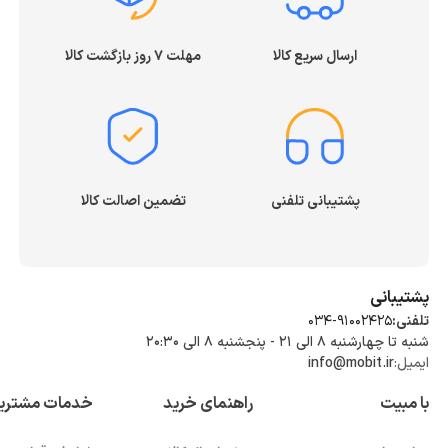
ارسال سریع کالا
مهلت ۷ روز بازگشت کالا
پشتیبانی تلفنی
تضمین اصالت کالا
پشتیبانی
تلفنی:
034-91002425
شنبه تا چهارشنبه ۸ الی ۲۱ - پنجشنبه 8 الی ۲۰:۳۰
ایمیل:
info@mobit.ir
با مبیت
راهنمای خرید
خدمات مشتری