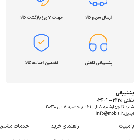
ارسال سریع کالا
مهلت ۷ روز بازگشت کالا
پشتیبانی تلفنی
تضمین اصالت کالا
پشتیبانی
تلفنی:
034-91002425
شنبه تا چهارشنبه ۸ الی ۲۱ - پنجشنبه 8 الی ۲۰:۳۰
ایمیل:
info@mobit.ir
با مبیت
راهنمای خرید
خدمات مشتری