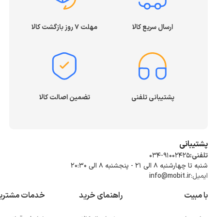
ارسال سریع کالا
مهلت ۷ روز بازگشت کالا
پشتیبانی تلفنی
تضمین اصالت کالا
پشتیبانی
تلفنی:
034-91002425
شنبه تا چهارشنبه ۸ الی ۲۱ - پنجشنبه 8 الی ۲۰:۳۰
ایمیل:
info@mobit.ir
با مبیت
راهنمای خرید
خدمات مشتری