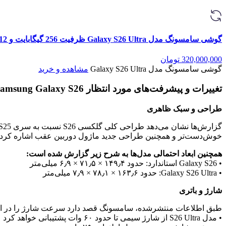
گوشی سامسونگ مدل Galaxy S26 Ultra ظرفیت 256 گیگابایت و 12 گیگابایت رم
320,000,000
تومان
گوشی سامسونگ مدل Galaxy S26 Ultra
مشاهده و خرید
تغییرات و پیشرفت‌های مورد انتظار Samsung Galaxy S26
طراحی و سبک ظاهری
خوش‌دست‌تر و همچنین طراحی جدید ماژول دوربین عقب اشاره کرد ک
همچنین ابعاد احتمالی مدل‌ها به شرح زیر گزارش شده است:
• Galaxy S26 استاندارد: حدود ۱۴۹٫۴ × ۷۱٫۵ × ۶٫۹ میلی‌متر
• Galaxy S26 Ultra: حدود ۱۶۳٫۶ × ۷۸٫۱ × ۷٫۹ میلی‌متر
شارژ و باتری
طبق اطلاعات منتشرشده، سامسونگ قصد دارد سرعت شارژ را در این
• مدل S26 Ultra از شارژ سیمی تا حدود ۶۰ وات پشتیبانی خواهد کرد