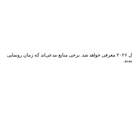
بر اساس تازه‌ترین شایعات و گزارش‌ های فاش‌شده درباره پرچم‌داران آینده شرکت Samsung، سری Galaxy S26 به احتمال زیاد در اوایل سال ۲۰۲۶ معرفی خواهد شد. برخی منابع مدعی‌اند که زمان رونمایی