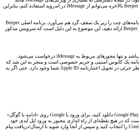
اشتراک گذاری عکس و فیلم با وضوح بالا، رشته‌های پاسخ، پیام‌های صوتی، نشانگر‌های تایپ و موارد دیگر را از دست می‌دهند. به لطف Beeper Mini بالاخره می‌توانم از iMessage در اندروید استفاده کنم، بنابراین
Beeper Mini در‌واقع یک برنامه جدید از طرفداران Beeper است که یک نرم افزار یکپارچه چت و صندوق ورودی به شمار می‌رود که بهترین برنامه‌های چت را زیر یک سقف گرد‌ هم می‌آورد. برنامه اصلی Beeper
از iMessage در میان سایر خدمات پیام رسانی پشتیبانی می‌کند، اما برای استفاده از iMessage از شما می‌خواهد که اعتبار Apple ID خود را به Beeper ارائه دهید، این موضوع به این دلیل است که سرویس مذکور
Beeper Mini این تضمین را می‌دهد که رمز عبور شما ذخیره نمی‌شود، به علاوه پیام‌های شما رمزگذاری شده و توسط کسی قابل خواندن نمی‌باشد و تنها مجوز‌های مربوط به iMessage درخواست می‌شود.
ت متوجه شدند که این برنامه یک کابوس امنیتی و حریم خصوصی است و منجر به این شد که
مدت کوتاهی پس از راه اندازی آن را متوقف کنند. در حالی که هنوز مشکلات امنیتی مشابهی در برنامه Beeper یافت نشده است، هنوز هم خطر جزئی در تحویل اعتبارنامه Apple ID شما وجود دارد. حتی اگر به
برای تنظیم موارد دلخواه، راه اندازی iMessage در اندروید و از طریق این اپلیکیشن فقط چند ثانیه طول می‌کشد؛ فقط باید Beeper Mini را از Google Play دانلود کنید، برای ورود با Google روی «ادامه با گوگل»
 که در هیچ نقطه‌ای از راه اندازی مجبور به ورود اپل آیدی خود
نمی‌شوید، اما پس از راه اندازی می‌توانید به صورت اختیاری به تنظیمات برنامه بروید، روی «Manage Connection» ضربه بزنید، Connect Apple ID را انتخاب کنید و سپس از آنجا وارد شوید تا ارسال/دریافت پیام