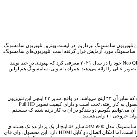
ن تلویزیون سامسونگ بپردازیم. در لیست بهترین تلویزیون سامسونگ
ن سامسونگ می‌پردازیم که نسبت به سایر مدل‌ها دارای بهترین ویژگی‌ها هستند. برای این مقاله بیش از ۱۰۰ تلویزیون سامسونگ مورد آزمایش قرار گرفته است. تلویزیون‌های سامسونگ،
سامسونگ به خاطر مدل‌های LED خود که عموماً دارای ویژگی‌های بازی عالی هستند شناخته شده است. سامسونگ تلویزیون‌های جدید Neo QLED خود را در سال ۲۰۲۱ معرفی کرد که بهبودی در خط تولید
ی سطح بالای آن‌ها کیفیت تصویر عالی را ارائه می‌دهند. همراه با سونی، سامسونگ هم اولین
اولین محصولی که قصد داریم به عنوان بهترین تلویزیون سامسونگ به شما معرفی کنیم، تلویزیون ال ای دی سامسونگ مدل 43M5900 است که سایز آن ۴۳ اینچ می‌باشد. در واقع، سایز ۴۳ اینچی این تلویزیون
در اسم آن هم مشخص است (43M5900). این نشان می‌دهد که با یک محصول با اصالت و با کیفیت مواجه هستیم. نوع صفحه‌ای که در این محصول به کار رفته، تخت است و دارای کیفیت تصویر Full HD
 را با نسبت ۱۶:۹ نمایش می‌دهد. درخصوص سیستم صوتی آن می‌توانیم بگوییم دو بلندگو در آن به کار برده شده که سیستم
این بلندگوها در پایین قاب تلویزیون قرار گرفته‌اند. در این بخش، لازم است که اشاره کنیم این تلویزیون، ساب ووفر ندارد. تلویزیون ال ای دی سامسونگ مدل 43M5900 سایز 43 اینچ از یک پردازنده تک هسته‌ای
برخوردار است و یک گیرنده دیجیتال داخلی هم در آن وجود دارد. در محل درگاه‌های آن، یک درگاه USB در نظر گرفته شده که از نوع USB ۲.۰ است. اما امکان اتصال دو کابل HDMI دارد. این محصول، وای فای