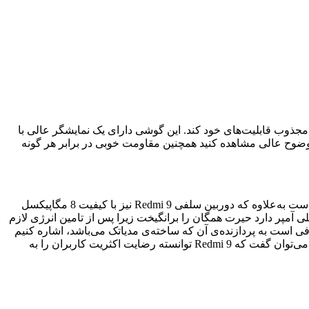
ن 2020 به بازار عرضه‌ شد و توانست کاربران زیادی را مجذوب قابلیت‌های خود کند. این گوشی دارای یک نمایشگر عالی با
محتواهای مختلف را با کیفیت و وضوح عالی مشاهده کنید همچنین مقاومت خوبی در برابر هر گونه
از دیگر امکانات آن می‌توان به دوربین اصلی 4 گانه با کیفیت‌های 13، 8، 5 و 2 مگاپیکسلی اشاره کرد که برای یک تلفن همراه پایین رده عالی است به‌علاوه که دوربین سلفی Redmi 9 نیز با کیفیت 8 مگاپیکسل
سایر محصولات در این رده بندی کیفیت قابل قبولی را ارائه می‌دهد؛ این محصول با ارائه‌ی باتری قدرتمند که ظرفیتی برابر 5020 میلی آمپر دارد حیرت همگان را برانگیخت زیرا پس از تامین انرژی لازم
فی است به پردازنده‌ی آن که ساخته‌ی مدیاتک می‌باشد، اشاره کنیم
که سبب شده تا این محصول کاربری عمومی داشته باشد و برای اجرای بازی‌ها یا نرم افزار‌های سنگین قدرت کافی نداشته باشد؛ با‌ این‌ حال می‌توان گفت که Redmi 9 توانسته رضایت اکثریت کاربران را به