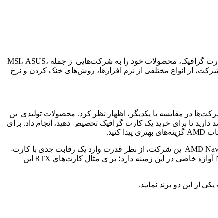
در حال حاضر دو شرکت سازنده پیشرو AMD و NVIDIA در دنیا اقدام به ساخت کارت گرافیک می‌کنند. این دو شرکت بزرگ پس از تولید کارت گرافیک، محصولات خود را به شرکت­‌هایی از جمله MSI، ASUS،
 شرکت، از انواع مختلفی از نرم افزارها، روش­‌های خنک کردن و نرخ
کت‌ها در مقایسه با یکدیگر، اظهار نظر کرد. محصولات تولیدی این
لات AMD و NVIDIA را با توجه به سطح بودجه‌­ای که شما قصد دارید تا برای خرید یک کارت گرافیک تخصیص دهید، انجام داد. برای
شرکت AMD به ساخت کارت‌­های گرافیکی مقرون به صرفه و رده متوسط رو به بالا مشهور می‌باشد؛ اما اخیرا کارت­‌های سری AMD Navi RX 5000 این شرکت، از نظر قدرت وارد یک رقابت جدی با کارت­
گرافیک‌های عرضه شده توسط شرکت NVIDIA شده اند. با این حال، وقتی صحبت از کارت‌های گرافیک سطح بالا می‌شود، شرکت NVIDIA آوازه خاصی در این زمینه دارد؛ برای مثال کارت‌های RTX این
ی از این دو برند نمایید.