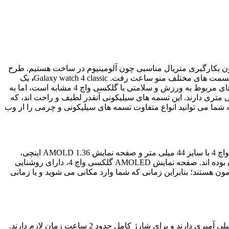
اچ 4، ظریف تر و سبک تر است که این ویژگی را مدیون بکارگیری متریال مناسبی چون آلومینیوم در ساخت هستیم. طرح
منو ساعت رفت. Galaxy watch 4 classic
،
یک
قاب استیل با رنگ ثابت دارد و تا حدی از مدل معمولی سنگین تر است، کار کردن با نمایشگر آن به علت اینکه بزرگتر است از لحاظ قابلیت های مربوط به ورزش و سلامتی با گلکسی واچ 4 مشابه است، اما به
ی مکان های اداری مناسب تر است. علی رغم وجود سایز های گوناگون این ساعت ها، تمامی آن ها تسمه های استاندارد 20 میلی متری دارند. این تسمه های سیلیکونی آنقدر لطیف و راحت اند، که
شما می توانید انواع متفاوت تسمه های سیلیکونی و چرمی را از وب
همانطور که گفته شد هر دو مدل این ساعت های هوشمند در سایز های بزرگ و کوچک تولید شده اند اما نمونه های مورد بررسی ما، گلکسی واچ 4 با سایز 44 میلی متر و صفحه نمایش AMOLD 1.36 اینچی،
گلکسی واچ 4 40 میلی متری با صفحه نمایش 1.19 اینچی و گلکسی واچ های 4 کلاسیک 46 و 42 میلی متری با سایز های صفحه نمایش یکسان بوده اند. صفحه نمایش AMOLED گلکسی واچ 4، دارای روشنایی
 هستند؛ بنابراین زمانی که شما وارد مکانی می شوید و یا زمانی
باتری هر دو ساعت تا حد زیادی قابل قبول هستند. بزرگترین سایز این ساعت ها، باتری 361 میلی آمپری و کوچکترین سایز آن ها باتری 247 میلی آمپری دارند و برای شارژ کامل حدود 2 ساعت زمان لازم دارند.