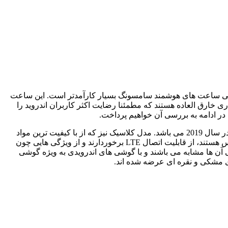
در سال 2021 به بازار عرضه شد و نسبت به مدل های قبلی ساعت های هوشمند سامسونگ بسیار کارآمدتر است. این ساعت
گوگل می باشد و دارای سیستم عامل Wear OS است. گلکسی واچ 4 و گلکسی واچ 4 کلاسیک به قدری خارق العاده هستند که مطمئنا رضایت اکثر کاربران اندروید را
در ادامه به بررسی آن خواهیم پرداخت.
گلکسی واچ 4 سامسونگ در دو نسخه تولید شده است؛ که یکی مدل معمولی با طراحی اسپرت و مشابه با گلکسی واچ اکتیو 2، عرضه شده در سال 2019 می باشد. مدل کلاسیک نیز که از با کیفیت ترین مواد
ساخته شده است و طراحی مشابه گلکسی واچ 3 دارد در سال 2020 عرضه شده است. هر دوی این ساعت ها در سایزهای مختلف در دسترس هستند، از قابلیت اتصال LTE برخوردارند و از ویژگی هایی چون
ن ها مشابه می باشند و با گوشی های اندرویدی به ویژه گوشی