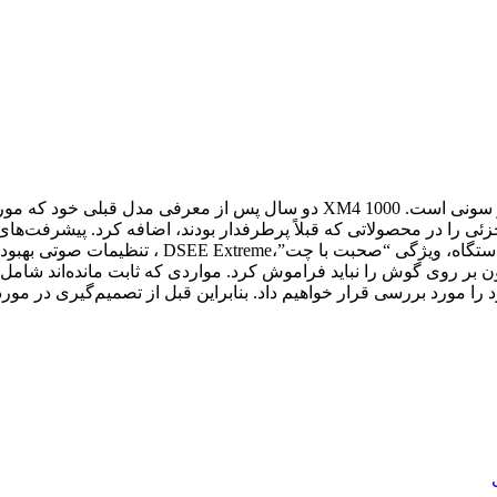
WH-1000XM4 جدیدترین سری محبوب هدفون‌های بی‌سیم بدون نویز سونی است. 1000 4
ای جزئی را در محصولاتی که قبلاً پرطرفدار بودند، اضافه کرد. پیشرفت
جنبه‌های نرم‌افزاری مانند الگوریتم جدید حذف نویز،
ر روی گوش را نباید فراموش کرد. مواردی که ثابت مانده‌اند شامل طر