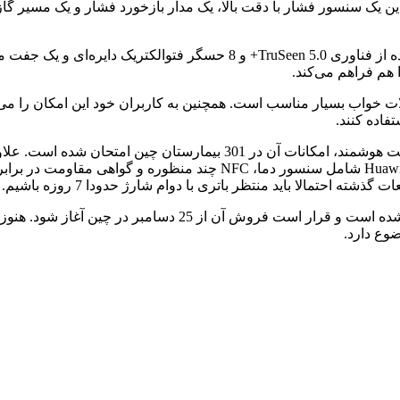
ین یک سنسور فشار با دقت بالا، یک مدار بازخورد فشار و یک مسیر گاز ب
 هم فراهم می‌کند.
 و مشکلات خواب بسیار مناسب است. همچنین به کاربران خود این امکان را
اده کنند.
حتمالا باید منتظر باتری با دوام شارژ حدودا 7 روزه باشیم.
قیمت هوآوی واچ D برابر 2988 یوان معادل 470 دلار یا 415 یورو ب
ضوع دارد.