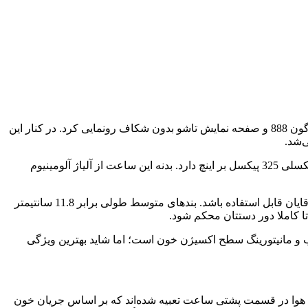
امروز 23 دسامبر تاریخ رونمایی از محصولات جدید شرکت هوآوی بود؛ این شرکت در مراسم امروز از گوشی P50 Pocket با تراشه اسنپ دراگون 888 و صفحه نمایش تاشو بدون شکاف رونمایی کرد. در کنار این
هوآوی Watch D دارای یک صفحه نمایش لمسی رنگی 1.64 اینچی از نوع AMOLEd است که رزولوشنی برابر با 456 در 280 پیکسل و تراکم پیکسلی 325 پیکسل بر اینچ دارد. بدنه این ساعت از آلیاژ آلومینیوم
بندهای هوآوی واچ D از لاستیک فلوور ساخته شده است و در اندازه‌های متوسط و بزرگ عرضه می‌شود تا این ساعت هم برای خانم‌ها و هم آقایان قابل استفاده باشد. بندهای متوسط طولی برابر 11.8 سانتیمتر
ب و مانیتورینگ سطح اکسیژن خون است؛ اما شاید بهترین ویژگی
ای میکرو و کیسه‌های هوا در قسمت پشتی ساعت تعبیه شده‌اند که بر اساس جریان خون