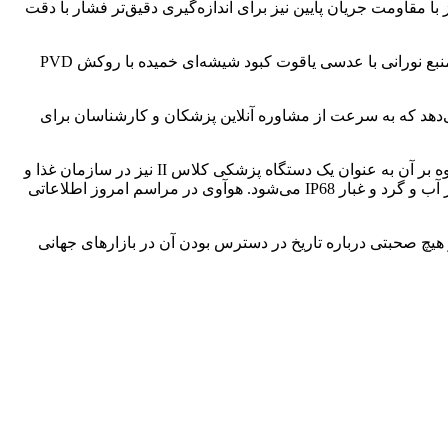
ا مقاومت جریان پایین نیز برای اندازه‌گیری دقیق‌تر فشار با دقت
این ساعت دارای الکترودهای ECG نیز هست؛ به این معنا که با استفاده از فناوری TruSeen 5.0+ و 8 حسگر فتوالکتریک دایره‌ای و یک جفت منبع نورانی با عدسی یاقوت کبود شیشه‌ای خمیده با روکش PVD
 می‌دهد که به سرعت از مشاوره آنلاین پزشکان و کارشناسان برای
بر اساس ادعای هوآوی برای بررسی دقت و قابلیت اطمینان این ساعت هوشمند، امکانات آن در 301 بیمارستان چین امتحان شده است. علاوه بر آن به عنوان یک دستگاه پزشکی کلاس II نیز در سازمان غذا و
داروی چین به ثبت رسیده است. سایر ویژگی‌های برجسته Huawie Watch D شامل سنسور دما، NFC چند منظوره و گواهی مقاومت در برابر آب و گرد و غبار IP68 می‌شود. هوآوی در مراسم امروز اطلاعاتی
یان شده است و قرار است فروش آن از 25 دسامبر در چین آغاز شود. هنوز هیچ صحبتی درباره تاریخ در دسترس بودن آن در بازارهای جهانی