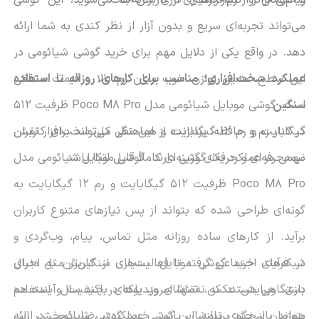
می‌تواند تجربه‌ای سریع و بدون آزار از نظر کندی به شما ارائه
دهد. در واقع یکی از دلایل مهم برای خرید گوشی شیائومی در
این سطح، همین توازن خوب میان رم بالا و قیمت منطقی
عملکرد سخت‌افزاری؛ مناسب برای کارهای روزانه تا استفاده
سنگین
است. گوشی موبایل شیائومی مدل Poco M8 Pro ظرفیت 512
گیگابایت و رم 12 گیگابایت از این نظر می‌تواند برای کاربران
در کنار رم و حافظه، پردازنده و هماهنگی کلی سخت‌افزار نقش
نیمه‌حرفه‌ای و حرفه‌ای گزینه‌ای کاملاً قابل اتکا باشد.
مهمی در عملکرد یک گوشی دارند. گوشی موبایل شیائومی مدل
Poco M8 Pro ظرفیت 512 گیگابایت و رم 12 گیگابایت به
گونه‌ای طراحی شده که بتواند از پس نیازهای متنوع کاربران
برآید. از کارهای ساده روزانه مثل تماس، پیام، وب‌گردی و
شبکه‌های اجتماعی گرفته تا فعالیت‌های سنگین‌تر مثل اجرای
در فرآیند خرید گوشی موبایل، بسیاری از کاربران به دنبال
بازی، ویرایش عکس، تماشای ویدیوهای باکیفیت و استفاده
دستگاهی هستند که نه‌تنها امروز، بلکه در چند سال آینده هم
هم‌زمان از چند برنامه، این گوشی عملکردی رضایت‌بخش ارائه
بتواند پاسخگوی نیازشان باشد. خرید گوشی شیائومی در این