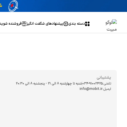
دسته بندی
پیشنهاد‌های شگفت انگیز
فروشنده شوید
پشتیبانی
تلفنی:
034-91002425
شنبه تا چهارشنبه ۸ الی ۲۱ - پنجشنبه 8 الی ۲۰:۳۰
ایمیل:
info@mobit.ir