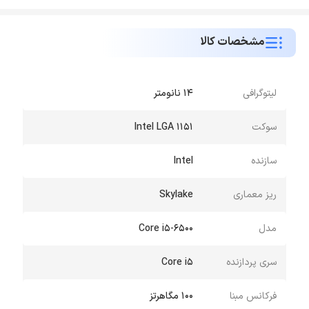
مشخصات کالا
لیتوگرافی
14 نانومتر
سوکت
Intel LGA 1151
سازنده
Intel
ریز معماری
Skylake
مدل
Core i5-6500
سری پردازنده
Core i5
فرکانس مبنا
100 مگاهرتز