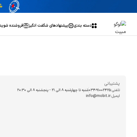
دسته بندی
پیشنهاد‌های شگفت انگیز
فروشنده شوید
پشتیبانی
تلفنی:
034-91002425
شنبه تا چهارشنبه ۸ الی ۲۱ - پنجشنبه 8 الی ۲۰:۳۰
ایمیل:
info@mobit.ir