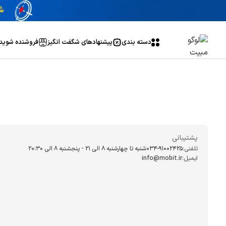
دسته بندی
پیشنهاد‌های شگفت انگیز
فروشنده شوید
پشتیبانی
تلفنی:
034-91002425
شنبه تا چهارشنبه ۸ الی ۲۱ - پنجشنبه 8 الی ۲۰:۳۰
ایمیل:
info@mobit.ir