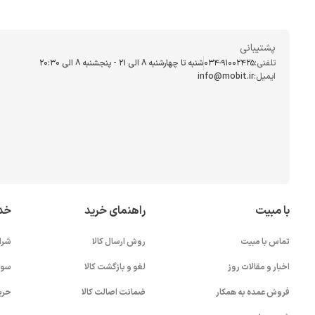
پشتیبانی
تلفنی:
034-91002425
شنبه تا چهارشنبه ۸ الی ۲۱ - پنجشنبه 8 الی ۲۰:۳۰
ایمیل:
info@mobit.ir
با مبیت
راهنمای خرید
خد
تماس با مبیت
روش ارسال کالا
شرا
اخبار و مقالات روز
لغو و بازگشت کالا
سوا
فروش عمده به همکار
ضمانت اصالت کالا
حری