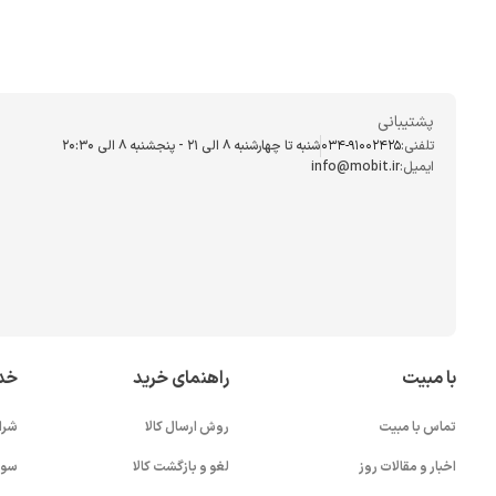
پشتیبانی
تلفنی:
034-91002425
شنبه تا چهارشنبه ۸ الی ۲۱ - پنجشنبه 8 الی ۲۰:۳۰
ایمیل:
info@mobit.ir
با مبیت
راهنمای خرید
خد
تماس با مبیت
روش ارسال کالا
شرا
اخبار و مقالات روز
لغو و بازگشت کالا
سوا