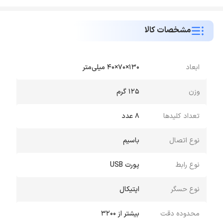
مشخصات کالا
ابعاد
130×70×40 میلی‌متر
وزن
125 گرم
تعداد کلیدها
8 عدد
نوع اتصال
باسیم
نوع رابط
پورت USB
نوع حسگر
اپتیکال
محدوده دقت
بیشتر از 3200