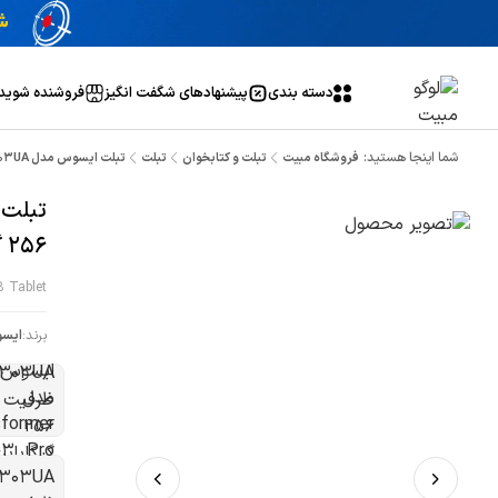
دسته بندی
پیشنهاد‌های شگفت انگیز
فروشنده شوید
شما اینجا هستید:
فروشگاه مبیت
تبلت و کتابخوان
تبلت
تبلت ایسوس مدل Transformer 3 Pro T303UA ظرفیت 256 گیگابایت
256 گیگابایت
 Tablet
برند:
ایس
ص
د