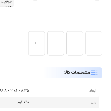
1+
مشخصات کالا
ابعاد
8.35 × 210.1 × 298.8 میلی متر
وزن
790 گرم