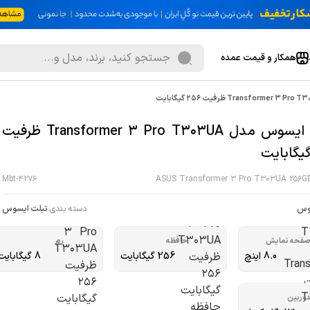
همکار و قیمت عمده
تبلت ایسوس مدل Transformer 3 Pro T303UA ظرفیت
Mbt-4276
ASUS Transformer 3 Pro T303UA 256GB
وس
دسته بندی:
تبلت ایسوس
فحه نمایش
حافظه
رم
8.0 اینچ
256 گیگابایت
8 گیگابایت
وربین