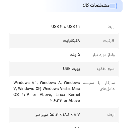
زیادی را به سوی خود جلب کند. با استفاده از این فلش
مشخصات کالا
مموری ساخت کمپانی اپیسر شما می توانید به سادگی
اطلاعات خود را بر روی آن ذخیره سازی کنید و در هر
جایی اعم از لپ تاپ، کنسول های بازی، تلویزیون ها و
رابط
USB 2.0، USB 1.1
حتی ضبط ماشین از لذت کار با آن بهره مند شوید.
ظرفیت
8گیگابایت
فلش مموری اپیسر مدل AH322 بسیار کوچک و سبک
طراحی شده است به طوری که از ابعاد 8.7 × 18.1 ×
ولتاژ مورد نیاز
5 ولت
55.3 میلی‌ متری و وزن 8 گرمی برخوردار است. سرعت
منبع تغذیه
پورت USB
نوشتن اطلاعات فلش مموری برابر با سرعت 100
مگابایت بر ثانیه است و این در حالی است که به هنگام
سازگار با سیستم
Windows 8.1, Windows 8, Windows
عامل‌های
7, Windows XP, Windows Vista, Mac
خواندن این سرعت تا 10 برابر افزایش پیدا می کند که
OS 10.4 or Above, Linux Kernel
بسیار بی نظیر است بدین ترتیب شما می توانید یک
2.6.33 or Above
فیلم با حجم بالا را در زمانی کمتر از یک دقیقه منتقل
ابعاد
8.7 × 18.1 × 55.3 میلی‌متر
سازید که بسیار زمان مطلوبی می باشد. از دیگر قابلیت