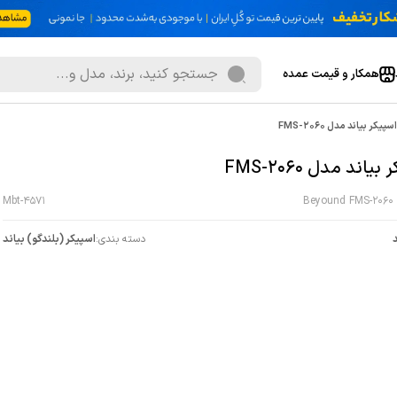
همکار و قیمت عمده
اسپیکر بیاند مدل FMS-2060
یاند مدل FMS-2060
Mbt-4571
Beyound FMS-2060 
د
دسته بندی:
اسپیکر (بلندگو) بیاند