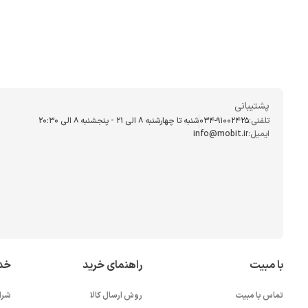
پشتیبانی
تلفنی:
034-91002425
شنبه تا چهارشنبه ۸ الی ۲۱ - پنجشنبه 8 الی ۲۰:۳۰
ایمیل:
info@mobit.ir
با مبیت
راهنمای خرید
خد
تماس با مبیت
روش ارسال کالا
شرا