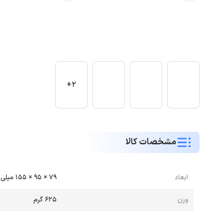
2+
مشخصات کالا
ابعاد
79 × 95 × 155 میلی‌متر
وزن
625 گرم