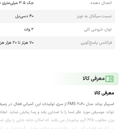
اتصال دهنده
جک 3.5 میلی‌متری صدا
نسبت سیگنال به نویز
40 دسی‌بل
توان خروجی کلی
2 وات
فرکانس پاسخ‌گویی
70 هرتز تا 20 هزار هرتز
معرفی کالا
معرفی کالا
اسپیکر بیاند مدل FMS-2060 از سری تولیدات این کم
وزن مطلوب 625 گرم برخوردار می باشد که امکان جابه جایی ر
در کنار هم فضای کمی را می طلبند و به منظور پوشش گسترده تر می توان