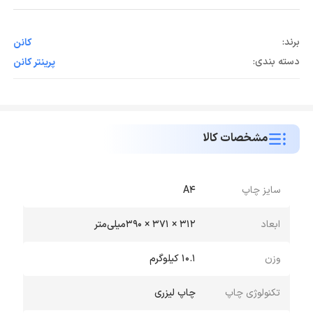
برند:
کانن
دسته بندی:
پرینتر کانن
مشخصات کالا
سایز چاپ
A4
ابعاد
312 × 371 × 390میلی‌متر
وزن
10.1 کیلوگرم
تکنولوژی چاپ
چاپ لیزری