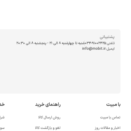
پشتیبانی
تلفنی:
034-91002425
شنبه تا چهارشنبه ۸ الی ۲۱ - پنجشنبه 8 الی ۲۰:۳۰
ایمیل:
info@mobit.ir
با مبیت
راهنمای خرید
خد
تماس با مبیت
روش ارسال کالا
شرا
اخبار و مقالات روز
لغو و بازگشت کالا
سوا