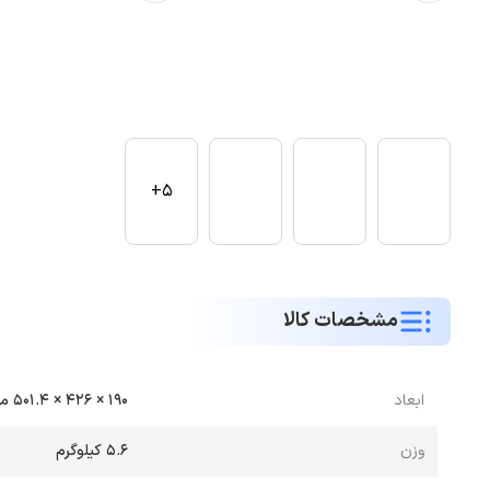
5+
مشخصات کالا
ابعاد
190 × 426 × 501.4 میلی‌متر
وزن
5.6 کیلوگرم