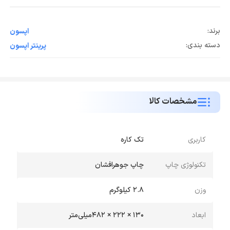
برند:
اپسون
دسته بندی:
پرینتر اپسون
مشخصات کالا
کاربری
تک کاره
تکنولوژی چاپ
چاپ جوهرافشان
وزن
2.8 کیلوگرم
ابعاد
130 × 222 × 482میلی‌متر