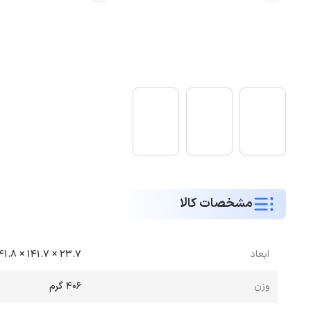
مشخصات کالا
ابعاد
23.7 × 141.7 × 441.8 میلی‌متر
وزن
406 گرم