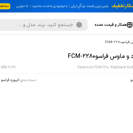
همکار و قیمت عمده
سوFCM-2280
و ماوس فراسوFCM-2280
Mbt-2047
Farassoo FCM-2280 Keyboard An
و
دسته بندی:
کیبورد فراسو