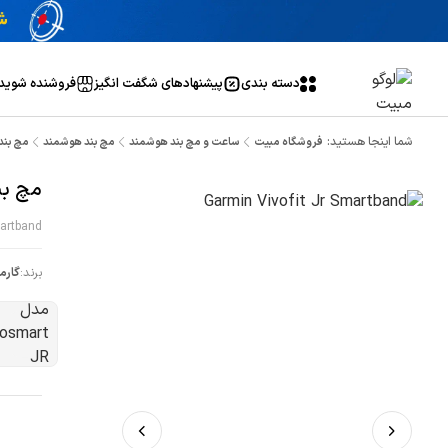
دسته بندی
پیشنهاد‌های شگفت انگیز
فروشنده شوید
شما اینجا هستید:
فروشگاه مبیت
ساعت و مچ بند هوشمند
مچ بند هوشمند
مچ بند هو
مچ بند 
martband
برند:
گارم
ن