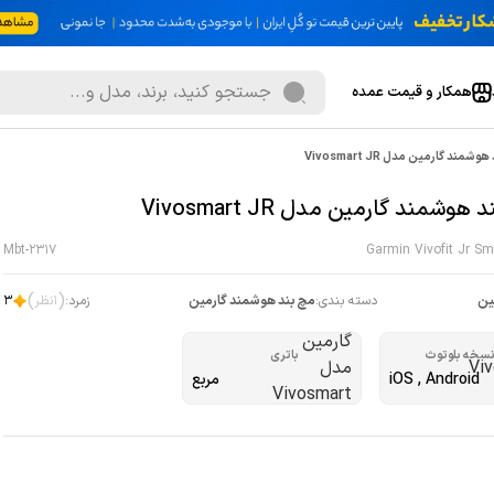
همکار و قیمت عمده
شمند گارمین مدل Vivosmart JR
هوشمند گارمین مدل Vivosmart JR
Mbt-2317
Garmin Vivofit Jr S
)
(
ين
دسته بندی:
مچ بند هوشمند گارمين
زمرد:
1
نظر
3
سخه بلوتوث
باتری
iOS , Android
مربع