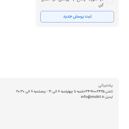
کن
ثبت پرسش جدید
پشتیبانی
تلفنی:
034-91002425
شنبه تا چهارشنبه ۸ الی ۲۱ - پنجشنبه 8 الی ۲۰:۳۰
ایمیل:
info@mobit.ir