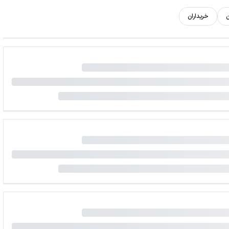
ن
خریداران