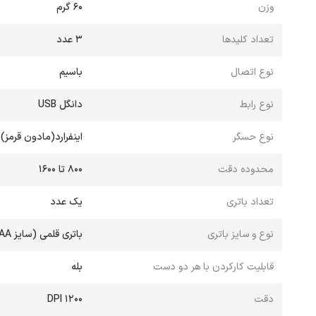
وزن
60 گرم
تعداد کلیدها
3 عدد
نوع اتصال
باسیم
نوع رابط
دانگل USB
نوع حسگر
اینفرارد(مادون قرمز)
محدوده دقت
800 تا 1600
تعداد باتری
یک عدد
نوع و سایز باتری
باتری قلمی (سایز AA)
قابلیت کارکردن با هر دو دست
بله
دقت
1200 DPI