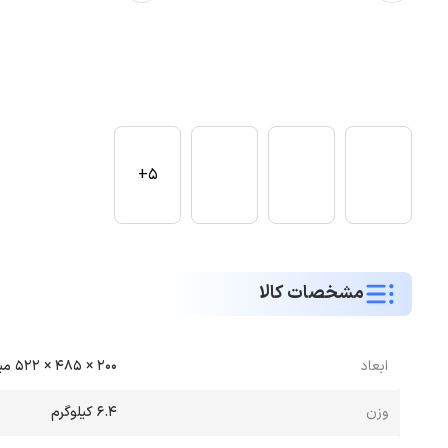
5+
مشخصات کالا
ابعاد
200 × 485 × 522 میلی‌متر
وزن
6.4 کیلوگرم