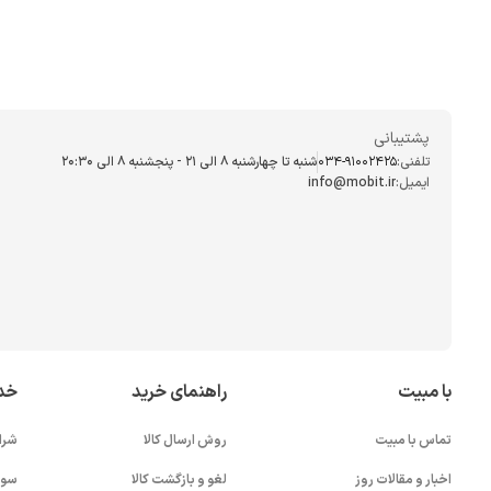
پشتیبانی
تلفنی:
034-91002425
شنبه تا چهارشنبه ۸ الی ۲۱ - پنجشنبه 8 الی ۲۰:۳۰
ایمیل:
info@mobit.ir
با مبیت
راهنمای خرید
خد
تماس با مبیت
روش ارسال کالا
شرا
اخبار و مقالات روز
لغو و بازگشت کالا
سوا