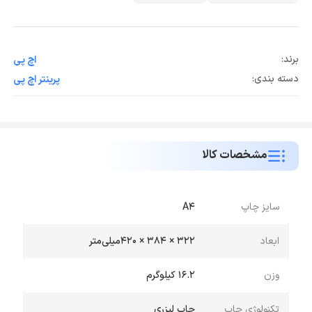
برند:
اچ پی
دسته بندی:
پرینتر اچ پی
مشخصات کالا
سایز چاپ
A4
ابعاد
322 × 384 × 420میلی‌متر
وزن
16.2 کیلوگرم
تکنولوژی چاپ
چاپ لیزری