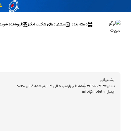
دسته بندی
پیشنهاد‌های شگفت انگیز
فروشنده شوید
پشتیبانی
تلفنی:
034-91002425
شنبه تا چهارشنبه ۸ الی ۲۱ - پنجشنبه 8 الی ۲۰:۳۰
ایمیل:
info@mobit.ir