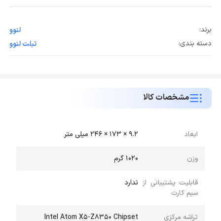
برند:
لنوو
دسته بندی:
تبلت لنوو
مشخصات کالا
ابعاد
9.2 × 173 × 246 میلی متر
وزن
1020 گرم
قابلیت پشتیبانی از
ندارد
سیم کارت
تراشه مرکزی
Intel Atom X5-Z8350 Chipset