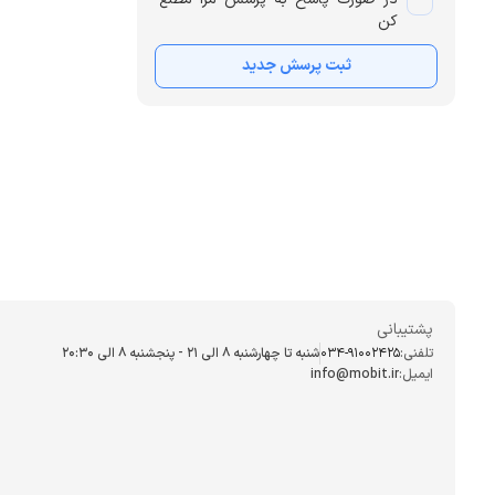
کن
ثبت پرسش جدید
پشتیبانی
تلفنی:
034-91002425
شنبه تا چهارشنبه ۸ الی ۲۱ - پنجشنبه 8 الی ۲۰:۳۰
ایمیل:
info@mobit.ir