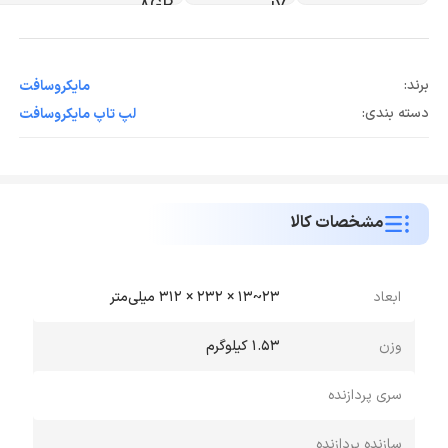
برند:
مایکروسافت
دسته بندی:
لپ تاپ مایکروسافت
مشخصات کالا
ابعاد
23~13 × 232 × 312 میلی‌متر
وزن
1.53 کیلوگرم
سری پردازنده
سازنده پردازنده