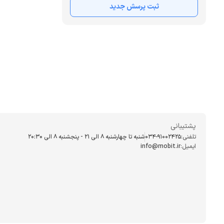
ثبت پرسش جدید
پشتیبانی
تلفنی:
034-91002425
شنبه تا چهارشنبه ۸ الی ۲۱ - پنجشنبه 8 الی ۲۰:۳۰
ایمیل:
info@mobit.ir