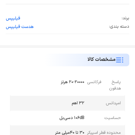
برند:
فیلیپس
دسته بندی:
هدست فیلیپس
مشخصات کالا
پاسخ فرکانسی
20-20000 هرتز
هدفون
امپدانس
32 اهم
حساسیت
106dB دسی‌بل
محدوده قطر اسپیکر
30 تا 40میلی متر