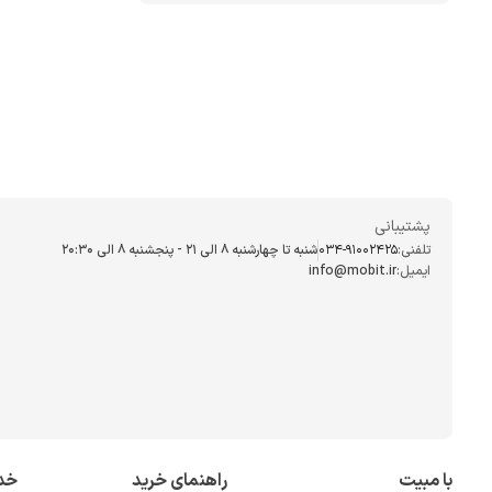
پشتیبانی
تلفنی:
034-91002425
شنبه تا چهارشنبه ۸ الی ۲۱ - پنجشنبه 8 الی ۲۰:۳۰
ایمیل:
info@mobit.ir
با مبیت
راهنمای خرید
خد