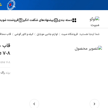
دسته بندی
پیشنهاد‌های شگفت انگیز
فروشنده شوید
شما اینجا هستید:
فروشگاه مبیت
لوازم جانبی موبایل
کیف و کاور گوشی
قاب محافظ راک آیفون مد
e 7-8
hone 7-8
برند:
راک