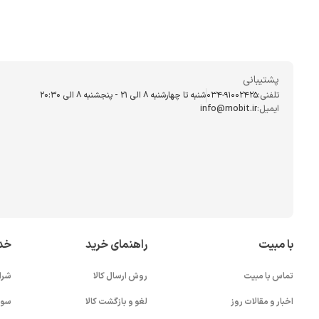
پشتیبانی
تلفنی:
034-91002425
شنبه تا چهارشنبه ۸ الی ۲۱ - پنجشنبه 8 الی ۲۰:۳۰
ایمیل:
info@mobit.ir
با مبیت
راهنمای خرید
خد
تماس با مبیت
روش ارسال کالا
شرا
اخبار و مقالات روز
لغو و بازگشت کالا
سوا