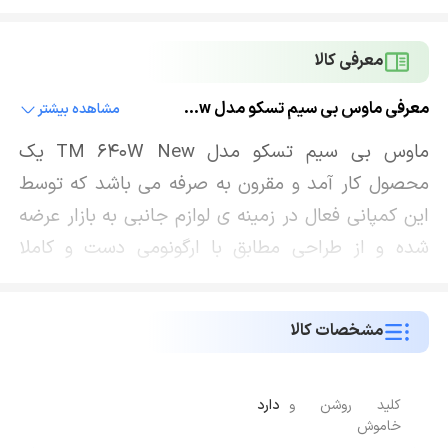
معرفی کالا
معرفی ماوس بی سیم تسکو مدل TM 640W New
مشاهده بیشتر
ماوس بی سیم تسکو مدل TM 640W New یک
محصول کار آمد و مقرون به صرفه می باشد که توسط
این کمپانی فعال در زمینه ی لوازم جانبی به بازار عرضه
شده و از طراحی مطابق با ارگونومی دست و کاملا
استاندارد بهره مند است همچنین این امکان را به کاربر
می دهد تا با هر دو دست بتواند ازکار با آن لذت ببرد؛
مشخصات کالا
بدین ترتیب برای استفاده در طولانی مدت بسیار
مناسب می باشد و هیچ گونه احساس خستگی را تجربه
نخواهید کرد. ابعاد در نظر گرفته شده برای آن در حدود
کلید روشن و
دارد
خاموش
40 در 65 در 98 میلی متر است و وزن سبک 59 گرمی را