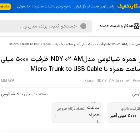
همکار و قیمت عمده
اه با Micro Trunk to USB Cable
شارژر همراه شیائومی مدلNDY-02-AM ظرفیت 5000 میلی
راه با Micro Trunk to USB Cable
Mbt-924
XiaomiNDY-02-AM 5000mAh Pow
ومی
دسته بندی:
پاور بانک شیائومی
رفیت باتری
تعداد درگاه خروجی
5000 میلی آمپر
1