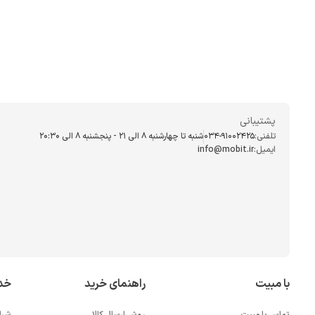
پشتیبانی
تلفنی:
034-91002425
شنبه تا چهارشنبه ۸ الی ۲۱ - پنجشنبه 8 الی ۲۰:۳۰
ایمیل:
info@mobit.ir
با مبیت
راهنمای خرید
خد