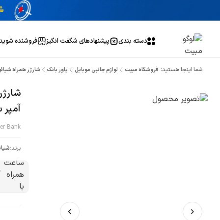
دسته بندی
پیشنهاد‌های شگفت انگیز
فروشنده شوید
شما اینجا هستید:
فروشگاه مبیت
لوازم جانبی موبایل
پاور بانک
شارژر همراه شیائومی مدلNDY-02-AM ظرفیت 5000 میلی آمپر ساعت همر
آمپر ساعت هم
er Bank
برند:
شیائ
ظ