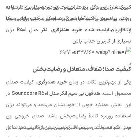
نمی‌کنند. این ویژگی باعث می‌شود این محصول برای استفاده
کیس شارژ این مدل نیز طراحی جمع‌وجور و مقاومی دارد و به
روزانه، پیاده‌روی، رفت‌وآمد شهری، محل کار و حتی ورزش سبک
راحتی در جیب یا کیف قرار می‌گیرد. همین ترکیب طراحی زیبا
انتخابی مناسب باشد.
و کاربردی باعث شده
خرید هندزفری انکر
مدل R50i برای
بسیاری از کاربران جذاب باش
د.
کیفیت صدا؛ شفاف، متعادل و رضایت‌بخش
یکی از مهم‌ترین نکات در زمان
خرید هندزفری
، کیفیت صدای
محصول است.
هدفون بی سیم انکر مدل Soundcore R50i
در
این بخش عملکرد خوبی از خود نشان می‌دهد و می‌تواند برای
استفاده روزمره کاملاً رضایت‌بخش باشد. صدای خروجی این
مدل شفاف است و بیس قابل قبولی نیز ارائه می‌دهد تا در
برند انکر معمولاً در محصولات صوتی خود روی کیفیت و تعادل