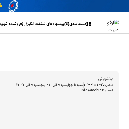
دسته بندی
پیشنهاد‌های شگفت انگیز
فروشنده شوید
پشتیبانی
تلفنی:
034-91002425
شنبه تا چهارشنبه ۸ الی ۲۱ - پنجشنبه 8 الی ۲۰:۳۰
ایمیل:
info@mobit.ir