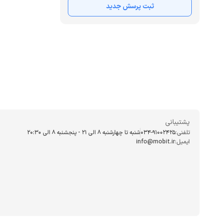
ثبت پرسش جدید
پشتیبانی
تلفنی:
034-91002425
شنبه تا چهارشنبه ۸ الی ۲۱ - پنجشنبه 8 الی ۲۰:۳۰
ایمیل:
info@mobit.ir