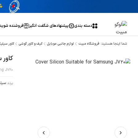
دسته بندی
پیشنهاد‌های شگفت انگیز
فروشنده شوید
شما اینجا هستید:
فروشگاه مبیت
لوازم جانبی موبایل
کیف و کاور گوشی
کاور سیلیک
کاور 
ung J720
برند:
سیلی