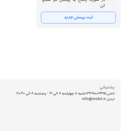
کن
ثبت پرسش جدید
پشتیبانی
تلفنی:
034-91002425
شنبه تا چهارشنبه ۸ الی ۲۱ - پنجشنبه 8 الی ۲۰:۳۰
ایمیل:
info@mobit.ir